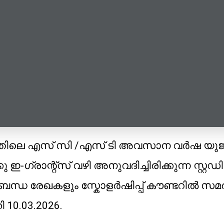
തിലെ എസ് സി /എസ് ടി അവസാന വർഷ യുജി /
കു ഇ-ഗ്രാന്റ്സ് വഴി അനുവദിച്ചിരിക്കുന്ന സ്റ്റഡ
ന്ധ രേഖകളും സ്കോളർഷിപ്പ് കൗണ്ടറിൽ സമർ
10.03.2026.