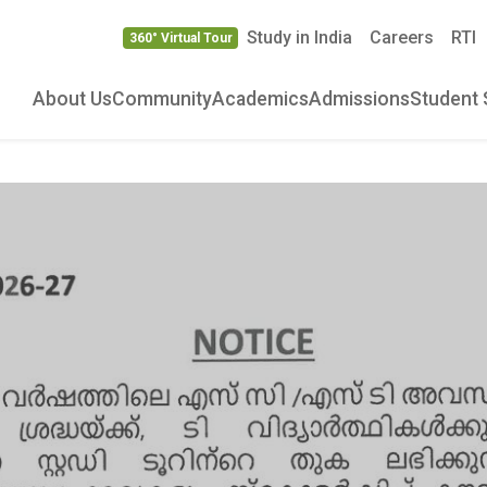
Study in India
Careers
RTI
360° Virtual Tour
About Us
Community
Academics
Admissions
Student 