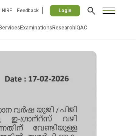
NIRF
Feedback
Login
Services
Examinations
Research
IQAC